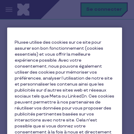
Aller au contenu principal
R
Se connecter
Accueil
Ma vie avec Pluxee
Pluxee utilise des cookies sur ce site pour
assurer son bon fonctionnement (cookies
essentiels) et vous offrir la meilleure
expérience possible. Avec votre
Ma vie avec Pluxee
consentement, nous pouvons également
utiliser des cookies pour mémoriser vos
préférences, analyser l’utilisation de notre site
et personnaliser les contenus ainsi que les
CSE
Incentive
publicités sur d’autres sites web et réseaux
sociaux tels que Meta ou LinkedIn. Ces cookies
Je construis mon équilibre vie
peuvent permettre à nos partenaires de
réutiliser vos données pour vous proposer des
Je gère mes finances
Je me déplace
publicités pertinentes basées sur vos
Je me restaure
La vie chez Pluxee
interactions avec notre site. Cela n'est
possible que si vous donnez votre
Ma vie avec Pluxee
Ressources humaines
consentement à la fois à nous et directement