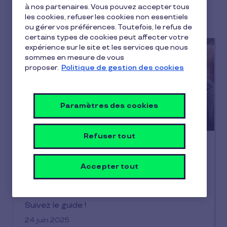
à nos partenaires. Vous pouvez accepter tous
SME's
les cookies, refuser les cookies non essentiels
ou gérer vos préférences. Toutefois, le refus de
certains types de cookies peut affecter votre
expérience sur le site et les services que nous
sommes en mesure de vous
proposer.
Politique de gestion des cookies
Paramètres des cookies
Refuser tout
CSE
PV de carence CSE : qu’est-ce que
Accepter tout
c’est et comment l’établir ?
Aujourd’hui, on vous propose de décrypter
tous les types de PV de carence CSE.
Suivez le guide !
24 juin 2025