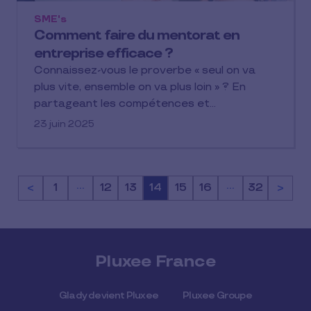
SME's
Comment faire du mentorat en
entreprise efficace ?
Connaissez-vous le proverbe « seul on va
plus vite, ensemble on va plus loin » ? En
partageant les compétences et…
23 juin 2025
…
…
<
Page
1
Page
12
Page
13
Page
14
Page
15
Page
16
Page
32
>
Pluxee France
Glady devient Pluxee
Pluxee Groupe