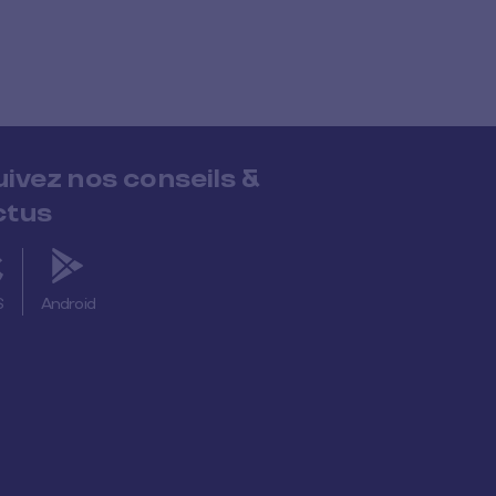
uivez nos conseils &
ctus
S
Android