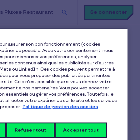
Recherche
Se connecter
s Pluxee Restaurant
e pour assurer son bon fonctionnement (cookies
e expérience possible. Avec votre consentement, nous
es pour mémoriser vos préférences, analyser
iser les contenus ainsi que les publicités sur d’autres
e Meta ou LinkedIn. Ces cookies peuvent permettre à
nées pour vous proposer des publicités pertinentes
 site. Cela n'est possible que si vous donnez votre
ectement à nos partenaires. Vous pouvez accepter
non essentiels ou gérer vos préférences. Toutefois, le
t affecter votre expérience sur le site et les services
proposer.
Politique de gestion des cookies
Je me déplace
humaines
SME's
Refuser tout
Accepter tout