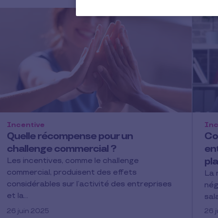
Incentive
Inc
Quelle récompense pour un
Co
challenge commercial ?
ent
pla
Les incentives, comme le challenge
commercial, produisent des effets
La 
considérables sur l’activité des entreprises
nég
et la…
sal
26 juin 2025
26 