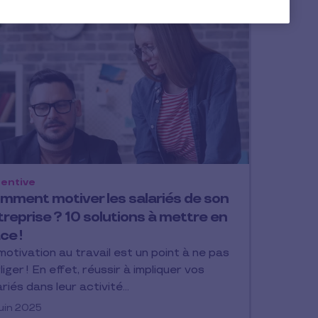
entive
mment motiver les salariés de son
reprise ? 10 solutions à mettre en
ce !
motivation au travail est un point à ne pas
liger ! En effet, réussir à impliquer vos
ariés dans leur activité…
juin 2025