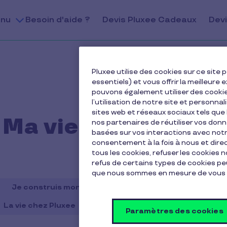
nu
Besoin d'aide ?
Devis Pluxee Cadeaux
Devi
Pluxee utilise des cookies sur ce sit
essentiels) et vous offrir la meilleur
pouvons également utiliser des cooki
l’utilisation de notre site et personnal
sites web et réseaux sociaux tels qu
Ma vie avec Pluxee
nos partenaires de réutiliser vos don
basées sur vos interactions avec notre
consentement à la fois à nous et dir
tous les cookies, refuser les cookies 
refus de certains types de cookies peu
que nous sommes en mesure de vous 
Je construis mon équilibre vie
Je gère mes finances
La vie chez Pluxee
Ma vie avec Pluxee
Ressources 
Paramètres des cookies