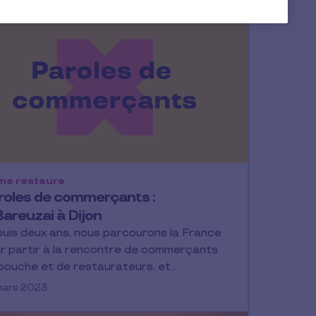
me restaure
roles de commerçants :
Bareuzai à Dijon
uis deux ans, nous parcourons la France
r partir à la rencontre de commerçants
bouche et de restaurateurs, et…
mars 2023