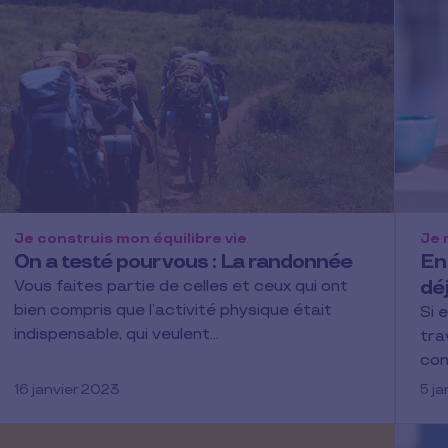
Je construis mon équilibre vie
Je 
On a testé pour vous : La randonnée
En
déj
Vous faites partie de celles et ceux qui ont
bien compris que l’activité physique était
Si 
indispensable, qui veulent…
tra
con
16 janvier 2023
5 j