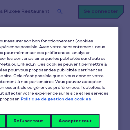
Recherche
Se connecter
s Pluxee Restaurant
e pour assurer son bon fonctionnement (cookies
e expérience possible. Avec votre consentement, nous
es pour mémoriser vos préférences, analyser
iser les contenus ainsi que les publicités sur d’autres
e Meta ou LinkedIn. Ces cookies peuvent permettre à
nées pour vous proposer des publicités pertinentes
 site. Cela n'est possible que si vous donnez votre
ectement à nos partenaires. Vous pouvez accepter
non essentiels ou gérer vos préférences. Toutefois, le
t affecter votre expérience sur le site et les services
proposer.
Politique de gestion des cookies
Je me déplace
humaines
SME's
Refuser tout
Accepter tout