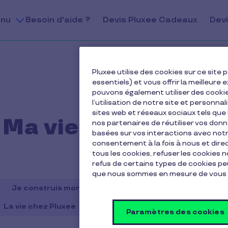
nu
Besoin d'aide ?
Devis Pluxee Cadeaux
Devi
Pluxee utilise des cookies sur ce sit
essentiels) et vous offrir la meilleur
pouvons également utiliser des cooki
l’utilisation de notre site et personnal
sites web et réseaux sociaux tels qu
Ma vie avec Pluxee
nos partenaires de réutiliser vos don
basées sur vos interactions avec notre
consentement à la fois à nous et dir
tous les cookies, refuser les cookies 
refus de certains types de cookies peu
que nous sommes en mesure de vous 
Je construis mon équilibre vie
Je gère mes finances
La vie chez Pluxee
Ma vie avec Pluxee
Ressources 
Paramètres des cookies