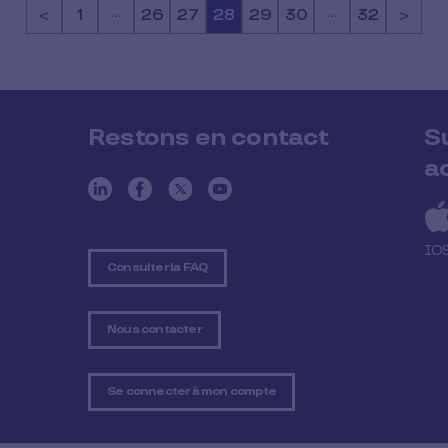
…
…
<
Page
1
Page
26
Page
27
Page
28
Page
29
Page
30
Page
32
>
Restons en contact
S
a
IO
Consulter la FAQ
Nous contacter
Se connecter à mon compte