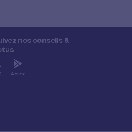
uivez nos conseils &
ctus
S
Android