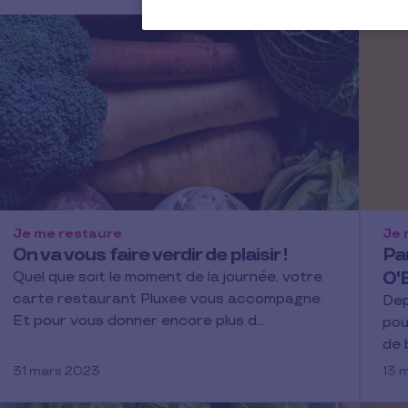
Je me restaure
Je 
On va vous faire verdir de plaisir !
Pa
O'
Quel que soit le moment de la journée, votre
carte restaurant Pluxee vous accompagne.
Dep
Et pour vous donner encore plus d…
pou
de 
31 mars 2023
13 