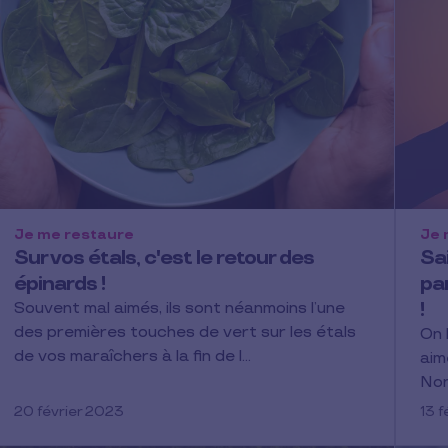
Je me restaure
Je 
Sur vos étals, c'est le retour des
Sai
épinards !
par
!
Souvent mal aimés, ils sont néanmoins l’une
des premières touches de vert sur les étals
On 
de vos maraîchers à la fin de l…
aim
Non
20 février 2023
13 f