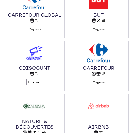
CARREFOUR GLOBAL
BUT
Magasin
Magasin
CDISCOUNT
CARREFOUR
Internet
Magasin
NATURE &
DÉCOUVERTES
AIRBNB