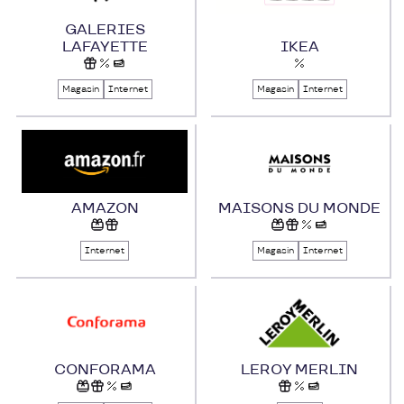
GALERIES
LAFAYETTE
IKEA
Magasin
Internet
Magasin
Internet
AMAZON
MAISONS DU MONDE
Internet
Magasin
Internet
CONFORAMA
LEROY MERLIN