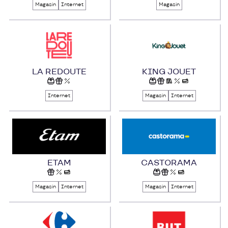
Magasin
Internet
Magasin
LA REDOUTE
KING JOUET
Internet
Magasin
Internet
ETAM
CASTORAMA
Magasin
Internet
Magasin
Internet