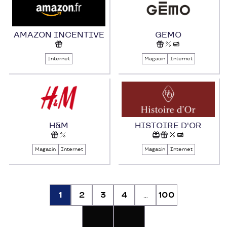
AMAZON INCENTIVE
GEMO
Internet
Magasin
Internet
H&M
HISTOIRE D'OR
Magasin
Internet
Magasin
Internet
1
2
3
4
...
100