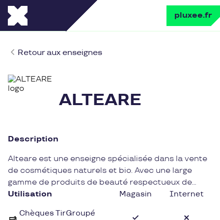
pluxee.fr
Retour aux enseignes
ALTEARE
Description
Alteare est une enseigne spécialisée dans la vente
de cosmétiques naturels et bio. Avec une large
gamme de produits de beauté respectueux de
l'environnement et de la peau, Alteare propose des
Utilisation
Magasin
Internet
solutions de qualité pour prendre soin de soi au
Chèques TirGroupé
quotidien.