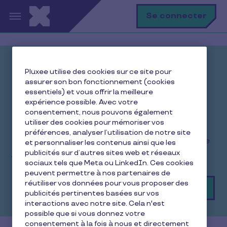
Aller au contenu principal
R
Se connecter
Une pause déjeuner
Pluxee utilise des cookies sur ce site pour
assurer son bon fonctionnement (cookies
toujours bien
essentiels) et vous offrir la meilleure
accompagnée
expérience possible. Avec votre
consentement, nous pouvons également
utiliser des cookies pour mémoriser vos
Avec la Carte Restaurant Pluxee, offrez à
préférences, analyser l’utilisation de notre site
collaborateurs du pouvoir d'achat supplémentaire
et personnaliser les contenus ainsi que les
jusqu'à 1500€/an/salarié.
publicités sur d’autres sites web et réseaux
sociaux tels que Meta ou LinkedIn. Ces cookies
peuvent permettre à nos partenaires de
réutiliser vos données pour vous proposer des
Demander un devis
publicités pertinentes basées sur vos
interactions avec notre site. Cela n'est
possible que si vous donnez votre
consentement à la fois à nous et directement