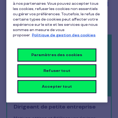
à nos partenaires. Vous pouvez accepter tous
Pau
les cookies, refuser les cookies non essentiels
ou gérer vos préférences. Toutefois, le refus de
certains types de cookies peut affecter votre
expérience sur le site et les services que nous
sommes en mesure de vous
proposer.
Politique de gestion des cookies
Paramètres des cookies
Refuser tout
Accepter tout
Dirigeant de petite entreprise