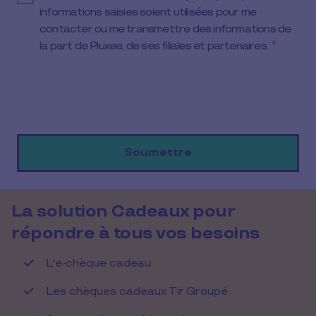
e
informations saisies soient utilisées pour me
l
contacter ou me transmettre des informations de
e
c
la part de Pluxee, de ses filiales et partenaires.
*
t
e
d
La solution Cadeaux pour
répondre à tous vos besoins
L'e-chèque cadeau
Les chèques cadeaux Tir Groupé