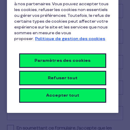
à nos partenaires. Vous pouvez accepter tous
les cookies, refuser les cookies non essentiels
ou gérer vos préférences. Toutefois, le refus de
certains types de cookies peut affecter votre
E-mail
*
expérience sur le site et les services que nous
sommes en mesure de vous
proposer.
Politique de gestion des cookies
Votre fonction dans l'entreprise
*
Paramètres des cookies
Veuillez sélectionner
Numéro de téléphone
*
Refuser tout
N
o
Accepter tout
c
o
Code postal
*
u
n
t
r
y
En soumettant ce formulaire, j'accepte que les
s