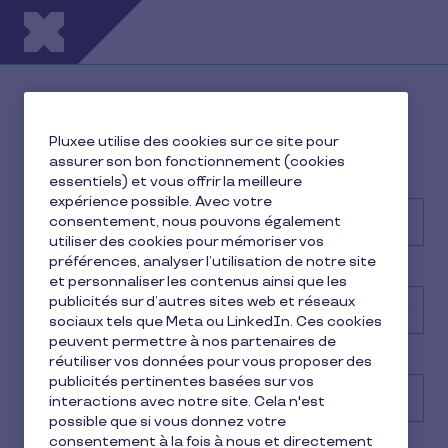
Aller au contenu principal
Obtenez votre devis et
commandez
Pluxee utilise des cookies sur ce site pour
assurer son bon fonctionnement (cookies
essentiels) et vous offrir la meilleure
Nom de l'entreprise
*
expérience possible. Avec votre
consentement, nous pouvons également
utiliser des cookies pour mémoriser vos
préférences, analyser l’utilisation de notre site
Nombre de salariés
*
et personnaliser les contenus ainsi que les
publicités sur d’autres sites web et réseaux
Veuillez sélectionner
sociaux tels que Meta ou LinkedIn. Ces cookies
peuvent permettre à nos partenaires de
Prénom
*
réutiliser vos données pour vous proposer des
publicités pertinentes basées sur vos
interactions avec notre site. Cela n'est
possible que si vous donnez votre
consentement à la fois à nous et directement
Nom
*