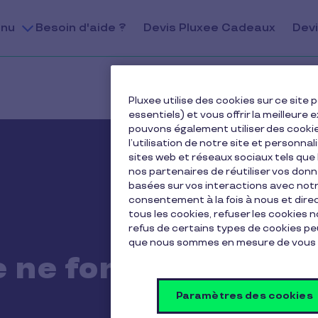
nu
Besoin d'aide ?
Devis Pluxee Cadeaux
Devi
Pluxee utilise des cookies sur ce sit
essentiels) et vous offrir la meilleur
pouvons également utiliser des cooki
l’utilisation de notre site et personnal
sites web et réseaux sociaux tels qu
nos partenaires de réutiliser vos don
basées sur vos interactions avec notre
consentement à la fois à nous et dir
tous les cookies, refuser les cookies 
refus de certains types de cookies peu
que nous sommes en mesure de vous 
e ne font
Paramètres des cookies