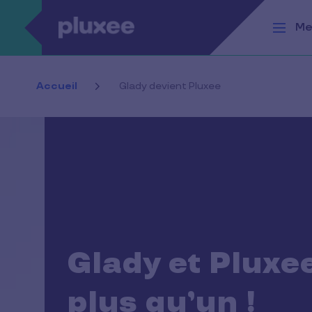
Aller au contenu principal
Me
Accueil
Glady devient Pluxee
Glady et Pluxe
plus qu’un !