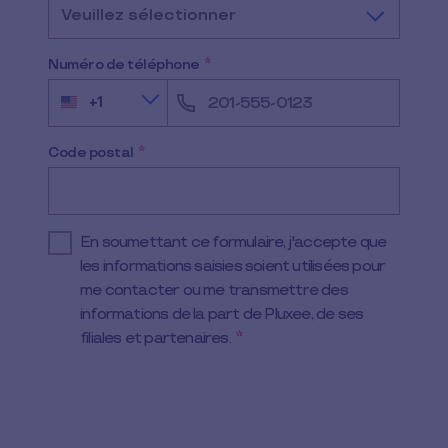
Veuillez sélectionner
Numéro de téléphone
*
+1
U
n
i
t
Code postal
*
e
d
S
t
a
En soumettant ce formulaire, j'accepte que
t
e
les informations saisies soient utilisées pour
s
me contacter ou me transmettre des
+
1
informations de la part de Pluxee, de ses
filiales et partenaires.
*