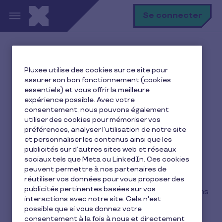
Aller au contenu principal
R
Se connecter
Accueil
Toutes nos solutions
Pluxee utilise des cookies sur ce site pour
Titres cadeaux Pluxee - 3 supports
assurer son bon fonctionnement (cookies
essentiels) et vous offrir la meilleure
expérience possible. Avec votre
consentement, nous pouvons également
Le chèque cadeau :
utiliser des cookies pour mémoriser vos
préférences, analyser l’utilisation de notre site
offrez sans compter…
et personnaliser les contenus ainsi que les
sans contraintes, sans
publicités sur d’autres sites web et réseaux
sociaux tels que Meta ou LinkedIn. Ces cookies
logistique.
peuvent permettre à nos partenaires de
réutiliser vos données pour vous proposer des
publicités pertinentes basées sur vos
Avec Pluxee Cadeaux, vous gérez vos distributions
interactions avec notre site. Cela n'est
comme vos autres tâches : rapidement,
possible que si vous donnez votre
proprement sans détour.
consentement à la fois à nous et directement