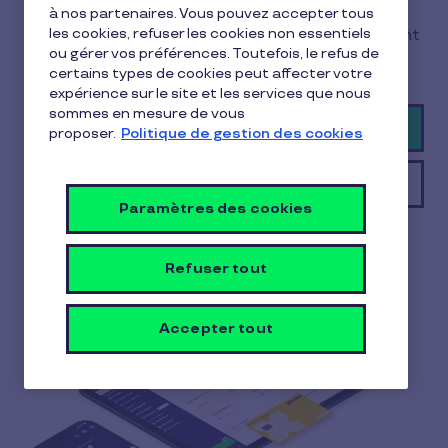
à nos partenaires. Vous pouvez accepter tous
les cookies, refuser les cookies non essentiels
Offrez jusqu’à 200 € par salarié et par événement
ou gérer vos préférences. Toutefois, le refus de
URSSAF
certains types de cookies peut affecter votre
expérience sur le site et les services que nous
sommes en mesure de vous
Commander en 1 clic
proposer.
Politique de gestion des cookies
Obtenir un devis en 2 min
Paramètres des cookies
Refuser tout
Accepter tout