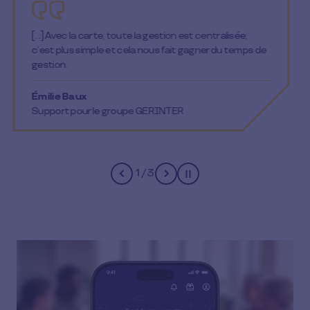
[…] Alors, c’est un gain de temps énorme pour nous et
pour l'équipe. Auparavant, on distribuait un par un les
bons cadeaux. Ça nous prenait un temps incroyable.
Maintenant, c'est plus facile, c'est plus rapide, c'est
efficace et les collaborateurs sont ravis.
Sophie
Responsable des ASC | CSE TF1
2
/
3
Pause