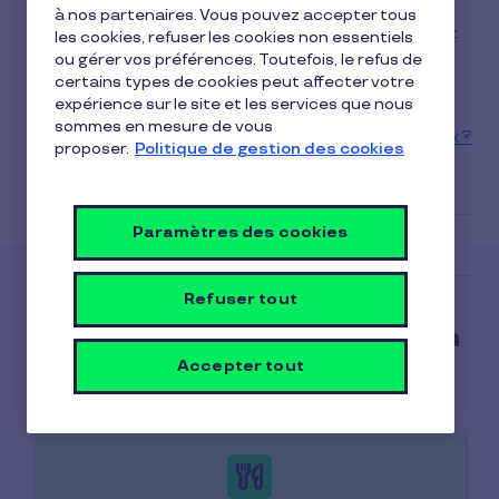
ma Carte Pluxee Restaurant ?
à nos partenaires. Vous pouvez accepter tous
Où mes collaborateurs peuvent-ils utiliser leurs titres-
les cookies, refuser les cookies non essentiels
restaurant ?
ou gérer vos préférences. Toutefois, le refus de
certains types de cookies peut affecter votre
Comment accepter les titres-restaurant si je suis
expérience sur le site et les services que nous
franchisé ou commerçant indépendant ?
sommes en mesure de vous
Comment s'affilier au réseau Chèques Pluxee Cadeaux ?
proposer.
Politique de gestion des cookies
Paramètres des cookies
Consommateur
Client
Marchand
Refuser tout
Des questions sur une solution
Accepter tout
Pluxee ?