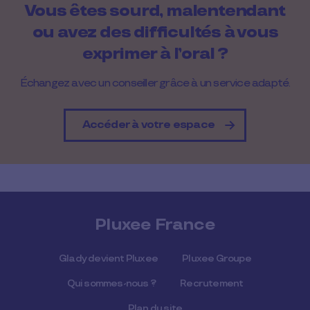
Vous êtes sourd, malentendant
ou avez des difficultés à vous
exprimer à l’oral ?
Échangez avec un conseiller grâce à un service adapté.
Accéder à votre espace
Pluxee France
Glady devient Pluxee
Pluxee Groupe
Qui sommes-nous ?
Recrutement
Plan du site