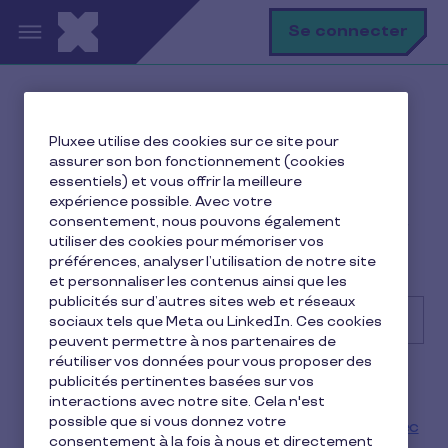
Aller au contenu principal
R
Se connecter
Comment pouvons nous
Pluxee utilise des cookies sur ce site pour
vous aider?
assurer son bon fonctionnement (cookies
essentiels) et vous offrir la meilleure
expérience possible. Avec votre
Nous sommes là pour vous aider ! Saisissez votre
consentement, nous pouvons également
question dans le champ ou faites défiler la page pour
utiliser des cookies pour mémoriser vos
choisir le sujet qui vous intéresse
préférences, analyser l’utilisation de notre site
et personnaliser les contenus ainsi que les
publicités sur d’autres sites web et réseaux
sociaux tels que Meta ou LinkedIn. Ces cookies
peuvent permettre à nos partenaires de
réutiliser vos données pour vous proposer des
Recherche
Articles populaires
Comment créer mon compte ?
publicités pertinentes basées sur vos
interactions avec notre site. Cela n'est
Comment activer ma Carte Pluxee Restaurant ?
possible que si vous donnez votre
Puis-je utiliser Apple Pay ou Google Pay pour payer avec
consentement à la fois à nous et directement