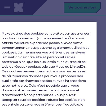
Aller au contenu principal
R
Se connecter
Help Center
Consommateur
Pluxee utilise des cookies sur ce site pour assurer son
Utilisation de la carte et des avantages
bon fonctionnement (cookies essentiels) et vous
Puis-je utiliser Apple Pay ou Google Pay pour payer avec
offrir la meilleure expérience possible. Avec votre
ma Carte Pluxee Restaurant ?
consentement, nous pouvons également utiliser des
cookies pour mémoriser vos préférences, analyser
l’utilisation de notre site et personnaliser les
contenus ainsi que les publicités sur d’autres sites
web et réseaux sociaux tels que Meta ou LinkedIn.
Recherche
Ces cookies peuvent permettre à nos partenaires
Consommateur
Pluxee Restaurant
de réutiliser vos données pour vous proposer des
publicités pertinentes basées sur vos interactions
Puis-je utiliser Apple Pay ou
avec notre site. Cela n'est possible que si vous
donnez votre consentement à la fois à nous et
Google Pay pour payer avec
directement à nos partenaires. Vous pouvez
accepter tous les cookies, refuser les cookies non
ma Carte Pluxee Restaurant
essentiels ou gérer vos préférences. Toutefois, le