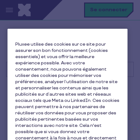
Aller au contenu principal
R
Se connecter
Help Center
Consommateur
Pluxee utilise des cookies sur ce site pour
Premiers pas
assurer son bon fonctionnement (cookies
Quand puis-je utiliser ma Carte Pluxee Restaurant ?
essentiels) et vous offrir la meilleure
expérience possible. Avec votre
consentement, nous pouvons également
utiliser des cookies pour mémoriser vos
préférences, analyser l’utilisation de notre site
Recherche
et personnaliser les contenus ainsi que les
Consommateur
Pluxee Restaurant
publicités sur d’autres sites web et réseaux
sociaux tels que Meta ou LinkedIn. Ces cookies
Quand puis-je utiliser ma
peuvent permettre à nos partenaires de
réutiliser vos données pour vous proposer des
Carte Pluxee Restaurant ?
publicités pertinentes basées sur vos
interactions avec notre site. Cela n'est
4 min de lecture
11 février 2026
possible que si vous donnez votre
consentement à la fois à nous et directement