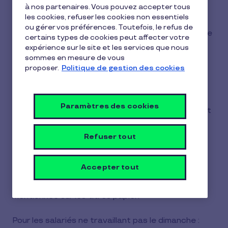
4
à nos partenaires. Vous pouvez accepter tous
Vous pouvez profiter de votre Carte Pluxee
min
les cookies, refuser les cookies non essentiels
Restaurant du lundi au samedi soir inclus (hors
de
ou gérer vos préférences. Toutefois, le refus de
lecture
dimanche et jours fériés, sauf dérogation de votre
certains types de cookies peut affecter votre
employeur).
expérience sur le site et les services que nous
sommes en mesure de vous
proposer.
Politique de gestion des cookies
Les titres-restaurant
fonctionnent-ils le dimanche ?
Paramètres des cookies
Le dimanche, l'utilisation des titres restaurant est
conditionnelle :
Refuser tout
Pour les salariés travaillant le dimanche :
L'employeur peut autoriser l'utilisation des titres
Accepter tout
restaurant. Cette autorisation doit être
configurée lors de l'activation de la carte ou
mentionnée sur les titres papier.
Pour les salariés ne travaillant pas le dimanche :