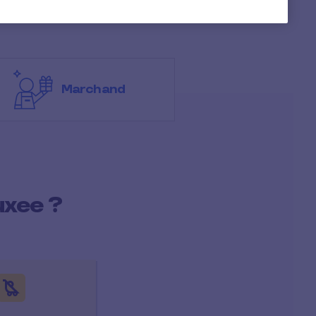
Marchand
uxee ?