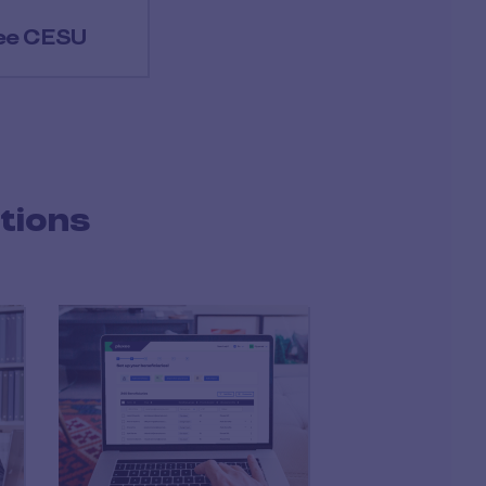
ee CESU
tions