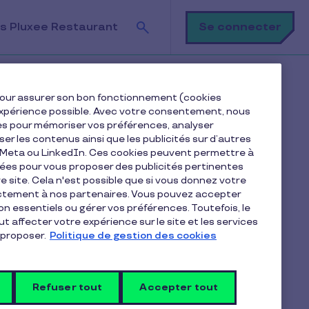
Recherche
Se connecter
s Pluxee Restaurant
e pour assurer son bon fonctionnement (cookies
 aider?
e expérience possible. Avec votre consentement, nous
es pour mémoriser vos préférences, analyser
iser les contenus ainsi que les publicités sur d’autres
r choisir le sujet qui vous intéresse
e Meta ou LinkedIn. Ces cookies peuvent permettre à
nées pour vous proposer des publicités pertinentes
 site. Cela n'est possible que si vous donnez votre
ectement à nos partenaires. Vous pouvez accepter
non essentiels ou gérer vos préférences. Toutefois, le
t affecter votre expérience sur le site et les services
uxee Restaurant ?
proposer.
Politique de gestion des cookies
Restaurant ?
 ?
 indépendant ?
Refuser tout
Accepter tout