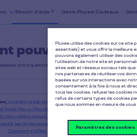
nu
Besoin d'aide ?
Devis Pluxee Cadeaux
Devi
Pluxee utilise des cookies sur ce sit
t pouvons nous vous
essentiels) et vous offrir la meilleur
pouvons également utiliser des cooki
l’utilisation de notre site et personnal
sissez votre question dans le champ ou faites défiler la page pou
sites web et réseaux sociaux tels qu
nos partenaires de réutiliser vos don
basées sur vos interactions avec notre
consentement à la fois à nous et dir
tous les cookies, refuser les cookies 
refus de certains types de cookies peu
res
Comment créer mon compte ?
Comment activer ma Carte Pl
que nous sommes en mesure de vous 
liser Apple Pay ou Google Pay pour payer avec ma Carte Pluxee 
ù mes collaborateurs peuvent-ils utiliser leurs titres-restaurant
ter les titres-restaurant si je suis franchisé ou commerçant
Paramètres des cookies
Comment s'affilier au réseau Chèques Pluxee Cadeaux ?