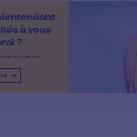
alentendant
ltés à vous
oral ?
 un service adapté.
ace