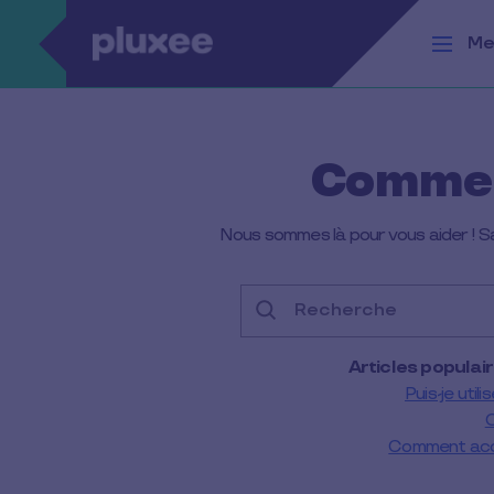
Aller au contenu principal
Me
Commen
Nous sommes là pour vous aider ! Sai
Recherche
Articles populai
Puis-je uti
O
Comment accep