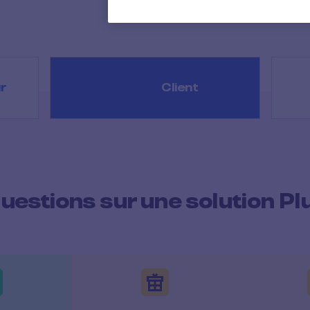
r
Client
uestions sur une solution Pl