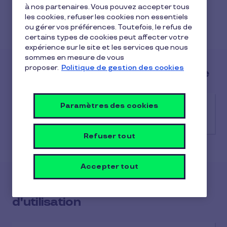
Politiques et informations
à nos partenaires. Vous pouvez accepter tous
légales
les cookies, refuser les cookies non essentiels
ou gérer vos préférences. Toutefois, le refus de
(31 Articles)
certains types de cookies peut affecter votre
expérience sur le site et les services que nous
sommes en mesure de vous
proposer.
Politique de gestion des cookies
Activation & Utilisation de la carte
Paramètres des cookies
Que se passe-t-il si le montant de l'achat
est inférieur à la valeur du titre-restaurant ?
Refuser tout
Accepter tout
Avantage social & Conditions
d'utilisation