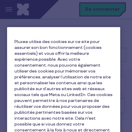
Aller au contenu principal
R
Se connecter
Help Center
Client
Pluxee utilise des cookies sur ce site pour
Politiques et informations légales
assurer son bon fonctionnement (cookies
essentiels) et vous offrir la meilleure
expérience possible. Avec votre
consentement, nous pouvons également
Recherche
utiliser des cookies pour mémoriser vos
préférences, analyser l’utilisation de notre site
et personnaliser les contenus ainsi que les
Consommateur
Client
Marchand
publicités sur d’autres sites web et réseaux
sociaux tels que Meta ou LinkedIn. Ces cookies
peuvent permettre à nos partenaires de
Politiques et informations légales
réutiliser vos données pour vous proposer des
publicités pertinentes basées sur vos
interactions avec notre site. Cela n'est
possible que si vous donnez votre
consentement à la fois à nous et directement