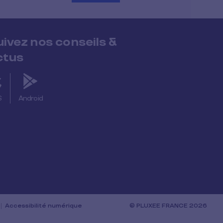
uivez nos conseils &
ctus
S
Android
Accessibilité numérique
© PLUXEE FRANCE 2026