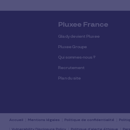
Pluxee France
Glady devient Pluxee
Pluxee Groupe
Qui sommes-nous ?
Recrutement
Plan du site
Accueil
Mentions légales
Politique de confidentialité
Polit
Vulnerability Disclosure Policy
Politique d’alerte éthique
Par