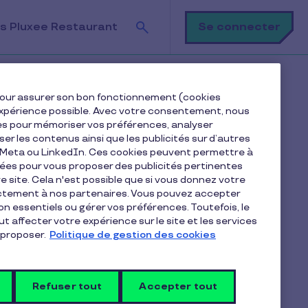
Recherche
Se connecter
s Pluxee Restaurant
e pour assurer son bon fonctionnement (cookies
e expérience possible. Avec votre consentement, nous
es pour mémoriser vos préférences, analyser
iser les contenus ainsi que les publicités sur d’autres
e Meta ou LinkedIn. Ces cookies peuvent permettre à
nées pour vous proposer des publicités pertinentes
 site. Cela n'est possible que si vous donnez votre
ectement à nos partenaires. Vous pouvez accepter
Articles dans la catégorie
non essentiels ou gérer vos préférences. Toutefois, le
Politiques et informations
t affecter votre expérience sur le site et les services
proposer.
Politique de gestion des cookies
légales
Refuser tout
Accepter tout
Quel est l’âge limite pour