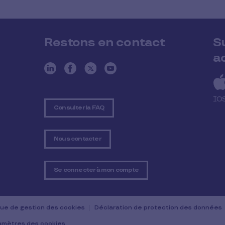
Restons en contact
S
a
IO
Consulter la FAQ
Nous contacter
Se connecter à mon compte
ique de gestion des cookies
Déclaration de protection des données
amètres des cookies