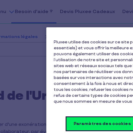
nu
Besoin d'aide ?
Devis Pluxee Cadeaux
Devi
ormations légales
Quel est le plafond de l'Urssaf ?
Pluxee utilise des cookies sur ce sit
essentiels) et vous offrir la meilleur
pouvons également utiliser des cooki
l’utilisation de notre site et personnal
sites web et réseaux sociaux tels qu
nos partenaires de réutiliser vos don
basées sur vos interactions avec notre
consentement à la fois à nous et dir
tous les cookies, refuser les cookies 
d de l'Urssaf ?
refus de certains types de cookies peu
que nous sommes en mesure de vous 
Paramètres des cookies
er d'une exonération de charges sociales allant
 collaborateur, par événement URSSAF et par année