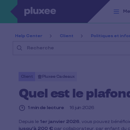
Aller au contenu principal
Me
Help Center
Client
Politiques et inf
Recherche
Client
Pluxee Cadeaux
Quel est le plafon
1 min de lecture
16 juin 2026
1
Depuis le
1er janvier 2026
, vous pouvez bénéfici
min
jusqu'à 200 €
par collaborateur, par enfant du
de