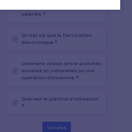
l’attribution d’une Carte Pluxee
Cadeaux aux enfants des
salariés ?
Qu’est ce que la facturation
électronique ? ​
Comment choisir entre activités
sociales et culturelles ou une
opération d'incentive ?
Quel est le plafond d'utilisation
?
Voir plus