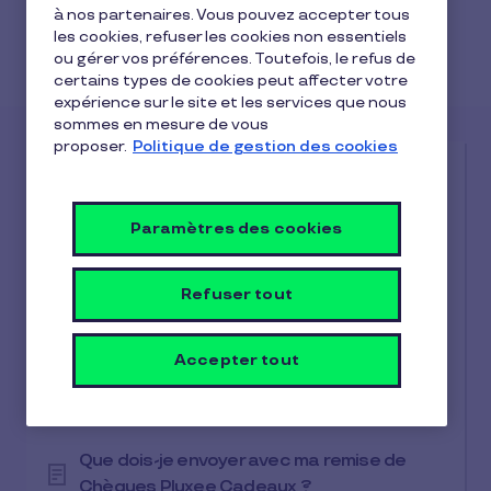
Résolution des problèmes
à nos partenaires. Vous pouvez accepter tous
fréquents
les cookies, refuser les cookies non essentiels
ou gérer vos préférences. Toutefois, le refus de
(11 Articles)
certains types de cookies peut affecter votre
expérience sur le site et les services que nous
sommes en mesure de vous
proposer.
Politique de gestion des cookies
Quels sont les modes d’envoi disponibles
de mes remises Pluxee Cadeaux ?
Paramètres des cookies
Comment générer mon étiquette
Chronopost pour ma remise Pluxee
Refuser tout
cadeaux ?
Accepter tout
Comment préparer mes chèques TirGroupé
by Pluxee Cadeaux avant envoi ?
Que dois-je envoyer avec ma remise de
Chèques Pluxee Cadeaux ?