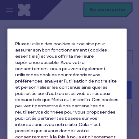
Aller au contenu principal
R
Se connecter
Help Center
Marchand
Pluxee utilise des cookies sur ce site pour
Résolution des problèmes fréquents
assurer son bon fonctionnement (cookies
essentiels) et vous offrir la meilleure
expérience possible. Avec votre
consentement, nous pouvons également
Recherche
utiliser des cookies pour mémoriser vos
préférences, analyser l’utilisation de notre site
et personnaliser les contenus ainsi que les
Consommateur
Client
Marchand
publicités sur d’autres sites web et réseaux
sociaux tels que Meta ou LinkedIn. Ces cookies
peuvent permettre à nos partenaires de
Résolution des problèmes fréquents
réutiliser vos données pour vous proposer des
publicités pertinentes basées sur vos
interactions avec notre site. Cela n'est
possible que si vous donnez votre
consentement à la fois à nous et directement