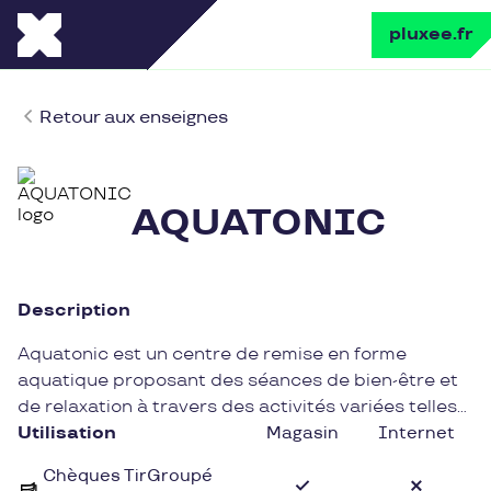
pluxee.fr
Retour aux enseignes
AQUATONIC
Description
Aquatonic est un centre de remise en forme
aquatique proposant des séances de bien-être et
de relaxation à travers des activités variées telles
que l'aquabiking, l'aquagym et les jets
Utilisation
Magasin
Internet
hydromassants. Cet établissement offre un cadre
Chèques TirGroupé
apaisant pour se détendre et prendre soin de son