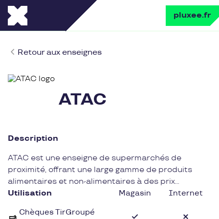
pluxee.fr
Retour aux enseignes
ATAC
Description
ATAC est une enseigne de supermarchés de
proximité, offrant une large gamme de produits
alimentaires et non-alimentaires à des prix
accessibles. Avec des magasins implantés à
Utilisation
Magasin
Internet
travers la France, ATAC se distingue par sa
Chèques TirGroupé
convivialité et son engagement à satisfaire les