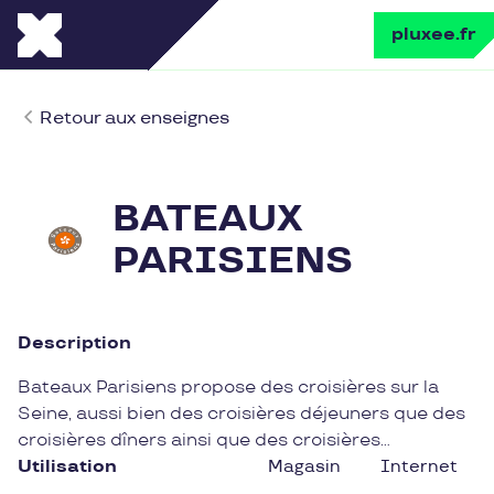
pluxee.fr
Retour aux enseignes
BATEAUX
PARISIENS
Description
Bateaux Parisiens propose des croisières sur la
Seine, aussi bien des croisières déjeuners que des
croisières dîners ainsi que des croisières
promenades classiques. Grâce aux chèques
Utilisation
Magasin
Internet
cadeaux vous allez pouvoir découvrir le coeur de