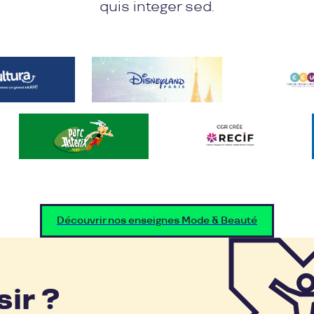
quis integer sed.
Découvrir nos enseignes Mode & Beauté
sir ?