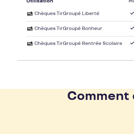
passionnés saura vous accompagner dans le 
Utilisation
M
Chèques TirGroupé Liberté
Pour profiter des bijoux somptueux de Bijout
Pluxee Cadeaux lors de votre visite en bouti
Chèques TirGroupé Bonheur
et de raffinement en réglant votre achat av
shopping aussi luxueuse que pratique. Laiss
Chèques TirGroupé Rentrée Scolaire
Bijouterie Stauffer et profitez de vos chèqu
simplicité.
Comment d