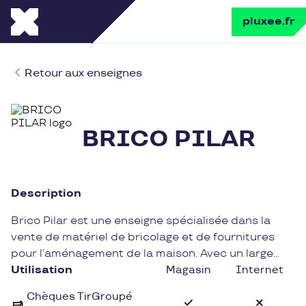
pluxee.fr
Retour aux enseignes
BRICO PILAR
Description
Brico Pilar est une enseigne spécialisée dans la
vente de matériel de bricolage et de fournitures
pour l’aménagement de la maison. Avec un large
choix de produits de qualité et de marques
Utilisation
Magasin
Internet
reconnues, Brico Pilar accompagne efficacement
Chèques TirGroupé
ses clients dans la réalisation de leurs projets de