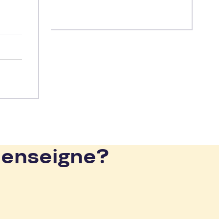
rts
 Pro.
 en
 enseigne?