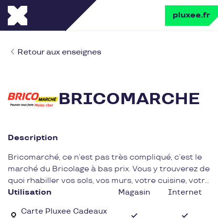
pluxee.fr
Retour aux enseignes
BRICOMARCHE
Description
Bricomarché, ce n’est pas très compliqué, c’est le
marché du Bricolage à bas prix. Vous y trouverez de
quoi rhabiller vos sols, vos murs, votre cuisine, votre
jardin … un espace sera même dédié à vos animaux
Utilisation
Magasin
Internet
de compagnie !
Carte Pluxee Cadeaux