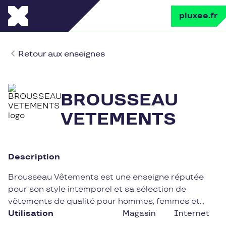
pluxee.fr
Retour aux enseignes
BROUSSEAU
VETEMENTS
Description
Brousseau Vêtements est une enseigne réputée
pour son style intemporel et sa sélection de
vêtements de qualité pour hommes, femmes et
enfants. Fondée il y a plus de 20 ans, Brousseau
Utilisation
Magasin
Internet
Vêtements propose un large choix de collections