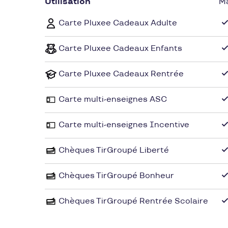
casual et cocooning à des produits plus point
Utilisation
M
évènements importants de vos vies.
Carte Pluxee Cadeaux Adulte
Carte Pluxee Cadeaux Enfants
Carte Pluxee Cadeaux Rentrée
Carte multi-enseignes ASC
Carte multi-enseignes Incentive
Chèques TirGroupé Liberté
Chèques TirGroupé Bonheur
Chèques TirGroupé Rentrée Scolaire