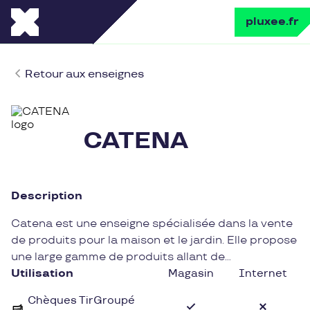
pluxee.fr
Retour aux enseignes
CATENA
Description
Catena est une enseigne spécialisée dans la vente
de produits pour la maison et le jardin. Elle propose
une large gamme de produits allant de
l'ameublement à la décoration en passant par les
Utilisation
Magasin
Internet
outils de bricolage et les accessoires pour le jardin.
Chèques TirGroupé
Catena s'adresse à tous ceux qui souhaitent