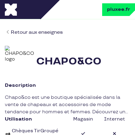
pluxee.fr
Retour aux enseignes
CHAPO&CO
Description
Chapo&co est une boutique spécialisée dans la
vente de chapeaux et accessoires de mode
tendance pour hommes et femmes. Découvrez un
large choix de modèles alliant élégance et
Utilisation
Magasin
Internet
originalité, idéaux pour parfaire votre style et
Chèques TirGroupé
compléter vos tenues avec goût.