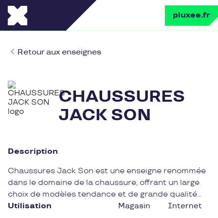
pluxee.fr
Retour aux enseignes
CHAUSSURES
JACK SON
Description
Chaussures Jack Son est une enseigne renommée
dans le domaine de la chaussure, offrant un large
choix de modèles tendance et de grande qualité
pour toute la famille. Spécialisée dans le commerce
Utilisation
Magasin
Internet
de chaussures depuis plus de 20 ans, Chaussures