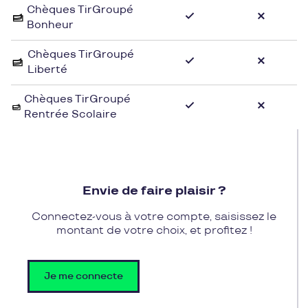
Chèques TirGroupé
Jack Son s'engage à satisfaire ses clients en
Bonheur
proposant des collections variées et des conseils
personnalisés.
Chèques TirGroupé
Liberté
Pour profiter de l'expérience shopping chez
Chaussures Jack Son, il est possible d'utiliser les
Chèques TirGroupé
Rentrée Scolaire
chèques cadeaux Pluxee Cadeaux pour régler vos
achats en toute simplicité. Grâce à cette option de
paiement pratique et flexible, vous pourrez vous
offrir le modèle de chaussures de vos rêves ou faire
plaisir à vos proches en leur offrant des souliers de
Envie de faire plaisir ?
qualité chez Chaussures Jack Son.
Connectez-vous à votre compte, saisissez le
montant de votre choix, et profitez !
Je me connecte