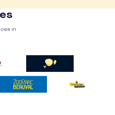
nes
ices in