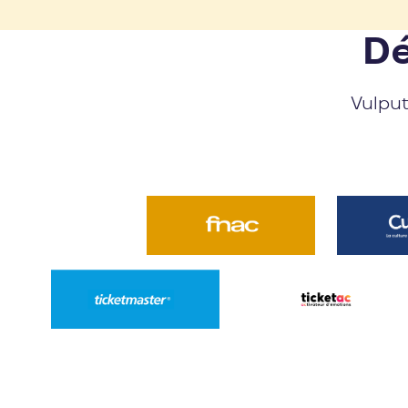
Dé
Vulput