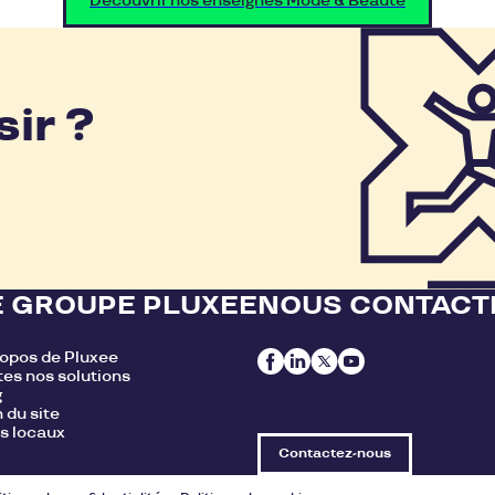
Découvrir nos enseignes Mode & Beauté
sir ?
E GROUPE PLUXEE
NOUS CONTACT
ropos de Pluxee
es nos solutions
g
 du site
s locaux
Contactez-nous