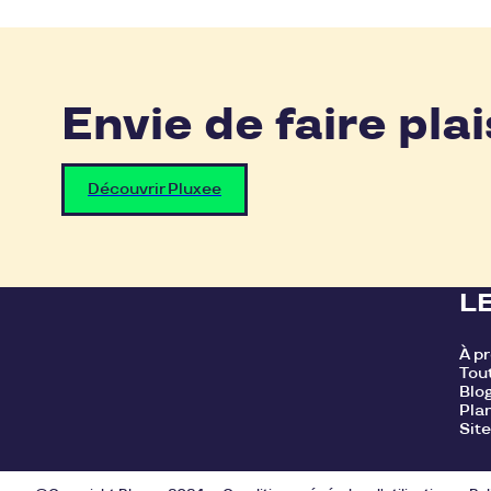
Envie de faire plai
Découvrir Pluxee
L
À p
Tout
Blo
Plan
Site