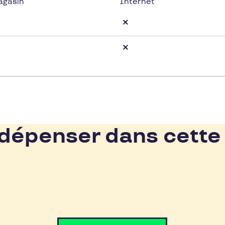
agasin
Internet
épenser dans cette