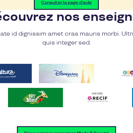
Consulter la page d'aide
couvrez nos enseig
ate id dignissim amet cras mauris morbi. Ultr
quis integer sed.