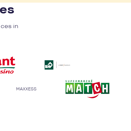
nes
ices in
MAXXESS