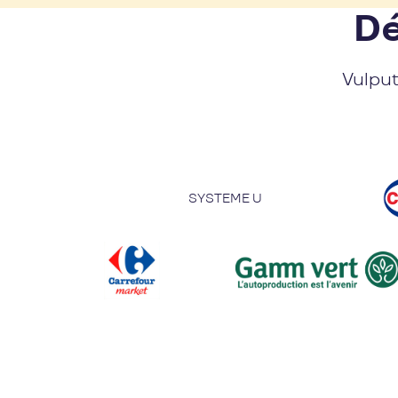
Dé
Vulput
SYSTEME U