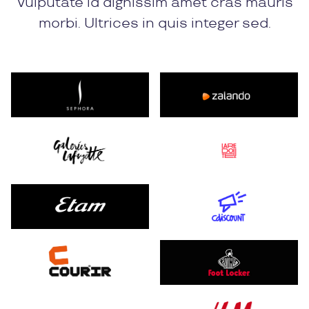
Vulputate id dignissim amet cras mauris
morbi. Ultrices in quis integer sed.