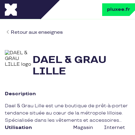
pluxee.fr
Retour aux enseignes
DAEL & GRAU
LILLE
Description
Dael & Grau Lille est une boutique de prêt-à-porter
tendance située au cœur de la métropole lilloise.
Spécialisée dans les vêtements et accessoires
pour hommes et femmes, elle propose une
Utilisation
Magasin
Internet
sélection soignée de pièces fashion et élégantes