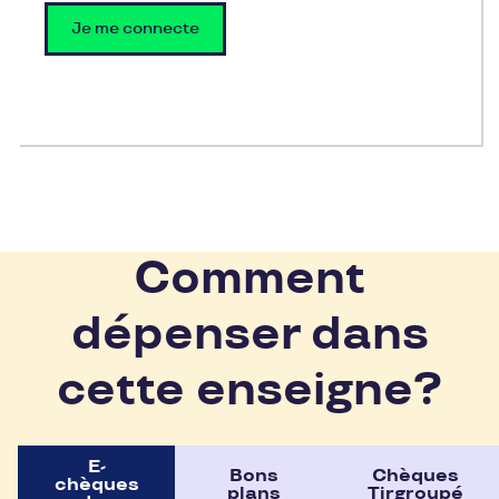
Je me connecte
Comment
dépenser dans
cette enseigne?
E-
Bons
Chèques
chèques
plans
Tirgroupé