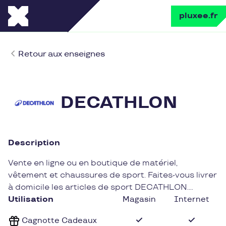
pluxee.fr
Retour aux enseignes
DECATHLON
Description
Vente en ligne ou en boutique de matériel,
vêtement et chaussures de sport. Faites-vous livrer
à domicile les articles de sport DECATHLON.
A partir du 1er janvier 2026, les cartes cadeaux ne
Utilisation
Magasin
Internet
seront plus valables sur les produits marketplace
Cagnotte Cadeaux