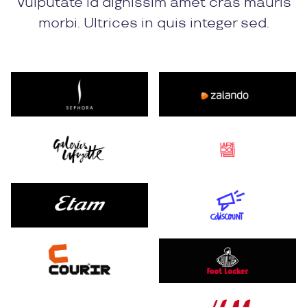
Vulputate id dignissim amet cras mauris
morbi. Ultrices in quis integer sed.