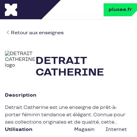
pluxee.fr
Retour aux enseignes
DETRAIT
CATHERINE
Description
Detrait Catherine est une enseigne de prêt-à-
porter féminin tendance et élégant. Connue pour
ses collections originales et de qualité, cette
boutique saura ravir les amatrices de mode en
Utilisation
Magasin
Internet
quête de pièces uniques. Avec un style intemporel