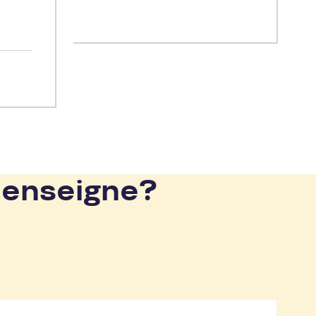
èques
r
 enseigne?