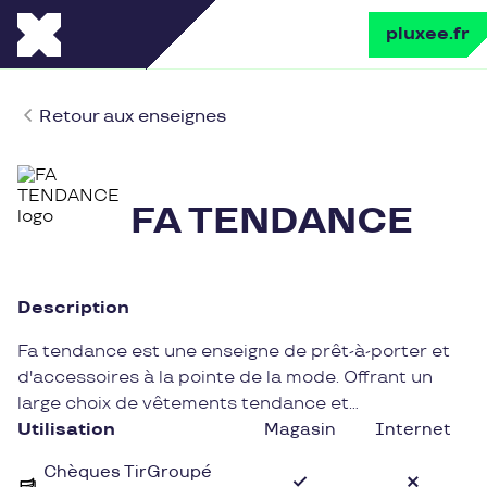
pluxee.fr
Retour aux enseignes
FA TENDANCE
Description
Fa tendance est une enseigne de prêt-à-porter et
d'accessoires à la pointe de la mode. Offrant un
large choix de vêtements tendance et
d'accessoires stylés, Fa tendance séduit une
Utilisation
Magasin
Internet
clientèle en quête de looks branchés et originaux.
Chèques TirGroupé
Des collections variées et des pièces de qualité