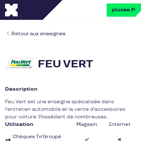
pluxee.fr
Retour aux enseignes
FEU VERT
Description
Feu Vert est une enseigne spécialisée dans
l'entretien automobile et la vente d'accessoires
pour voiture. Possédant de nombreuses
succursales à travers la France, Feu Vert propose
Utilisation
Magasin
Internet
une large gamme de produits de qualité pour
Chèques TirGroupé
répondre aux besoins des automobilistes, que ce