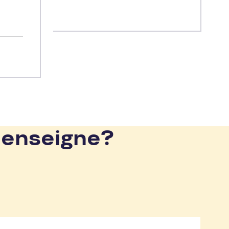
deaux,
dance
s de
 enseigne?