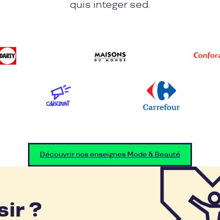
quis integer sed.
Découvrir nos enseignes Mode & Beauté
sir ?