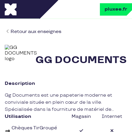
pluxee.fr
Retour aux enseignes
GG DOCUMENTS
Description
Gg Documents est une papeterie moderne et
conviviale située en plein cœur de la ville.
Spécialisée dans la fourniture de matériel de
bureau, de fournitures scolaires et d'articles de
Utilisation
Magasin
Internet
papeterie, Gg Documents propose une large
Chèques TirGroupé
gamme de produits de qualité pour répondre aux