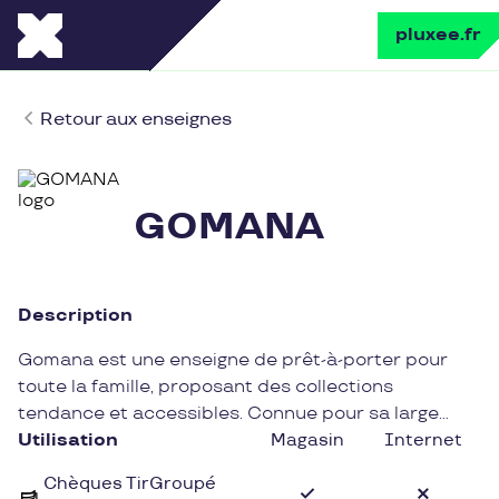
pluxee.fr
Retour aux enseignes
GOMANA
Description
Gomana est une enseigne de prêt-à-porter pour
toute la famille, proposant des collections
tendance et accessibles. Connue pour sa large
gamme de vêtements de qualité, Gomana saura
Utilisation
Magasin
Internet
satisfaire tous les styles et budgets, des basiques
Chèques TirGroupé
aux pièces plus originales.