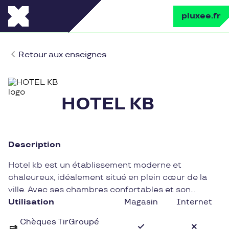
pluxee.fr
Retour aux enseignes
HOTEL KB
Description
Hotel kb est un établissement moderne et
chaleureux, idéalement situé en plein cœur de la
ville. Avec ses chambres confortables et son
service attentionné, cet hotel propose une
Utilisation
Magasin
Internet
expérience agréable et reposante à sa clientèle.
Chèques TirGroupé
Les voyageurs en quête de tranquillité et de