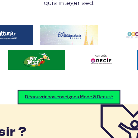
quis integer sed.
Découvrir nos enseignes Mode & Beauté
sir ?