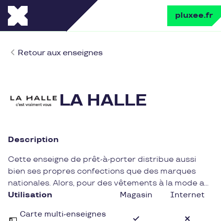
pluxee.fr
Retour aux enseignes
LA HALLE
Description
Cette enseigne de prêt-à-porter distribue aussi
bien ses propres confections que des marques
nationales. Alors, pour des vêtements à la mode au
meilleur prix, n’hésitez pas et utilisez vos chèques
Utilisation
Magasin
Internet
cadeaux Glady chez La Halle.
Carte multi-enseignes