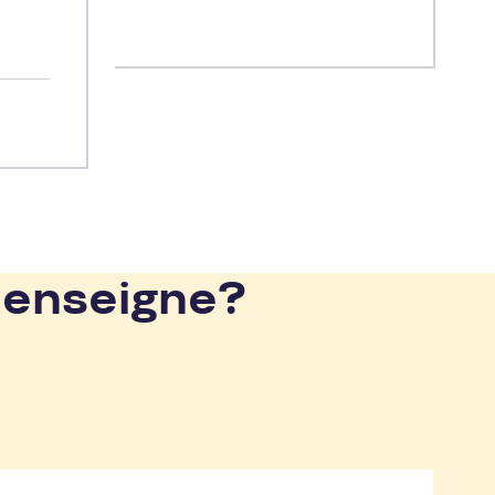
ues
ne
 enseigne?