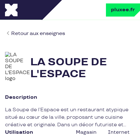
pluxee.fr
Retour aux enseignes
LA SOUPE DE
L'ESPACE
Description
La Soupe de l’Espace est un restaurant atypique
situé au cœur de la ville, proposant une cuisine
créative et originale. Dans un décor futuriste et
chaleureux, les clients peuvent déguster des plats
Utilisation
Magasin
Internet
inspirés des saveurs du monde entier, concoctés