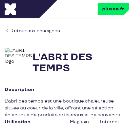
pluxee.fr
Retour aux enseignes
L'ABRI DES
TEMPS
Description
L'abri des temps est une boutique chaleureuse
située au coeur de la ville, offrant une sélection
éclectique de produits artisanaux et de souvenirs
uniques. Réputée pour son ambiance conviviale et
Utilisation
Magasin
Internet
son accueil attentionné, L'abri des temps est le lieu