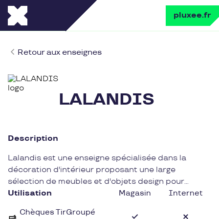
pluxee.fr
Retour aux enseignes
LALANDIS
Description
Lalandis est une enseigne spécialisée dans la
décoration d'intérieur proposant une large
sélection de meubles et d'objets design pour
embellir votre maison. Avec des produits de qualité
Utilisation
Magasin
Internet
et des collections originales, Lalandis saura
Chèques TirGroupé
répondre à toutes vos envies en matière