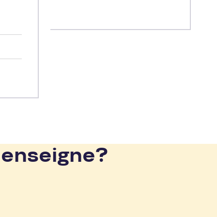
s
e
 enseigne?