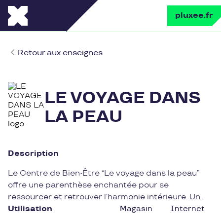
pluxee.fr
Retour aux enseignes
LE VOYAGE DANS
LA PEAU
Description
Le Centre de Bien-Être “Le voyage dans la peau”
offre une parenthèse enchantée pour se
ressourcer et retrouver l’harmonie intérieure. Un
univers empreint de sérénité où la relaxation et le
Utilisation
Magasin
Internet
soin du corps sont au cœur des préoccupations.