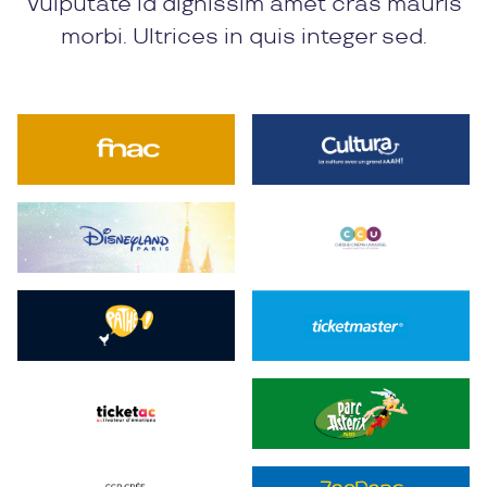
Vulputate id dignissim amet cras mauris
morbi. Ultrices in quis integer sed.