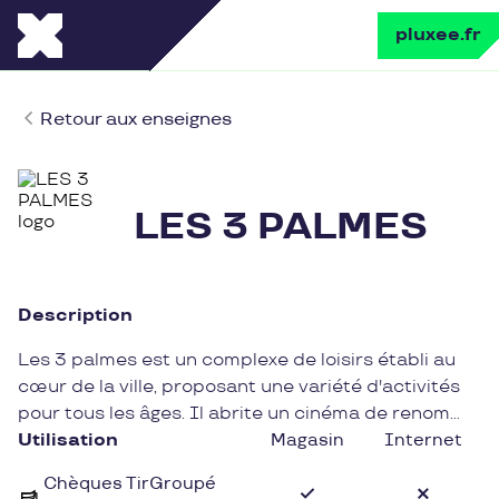
pluxee.fr
Retour aux enseignes
LES 3 PALMES
Description
Les 3 palmes est un complexe de loisirs établi au
cœur de la ville, proposant une variété d'activités
pour tous les âges. Il abrite un cinéma de renom
diffusant une sélection de films récents. En plus de
Utilisation
Magasin
Internet
ses salles de projection modernes, l'établissement
Chèques TirGroupé
offre des services de restauration et des espaces