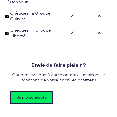
Bonheur
de détente pour une expérience
cinématographique conviviale et divertissante.
Chèques TirGroupé
Culture
Les clients de Pluxee Cadeaux auront la possibilité
d'utiliser leurs chèques cadeaux pour accéder à
Chèques TirGroupé
Liberté
une séance de cinéma en toute simplicité. Que ce
soit pour une sortie en solo, en famille ou entre
amis, les chèques Pluxee Cadeaux offrent la
flexibilité de profiter des divertissements proposés
par Les 3 palmes. Une manière facile et pratique de
Envie de faire plaisir ?
vivre une expérience cinématographique
enrichissante grâce à une offre variée et adaptée à
Connectez-vous à votre compte, saisissez le
chacun.
montant de votre choix, et profitez !
Je me connecte